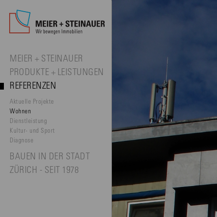
MEIER + STEINAUER
PRODUKTE + LEISTUNGEN
REFERENZEN
Aktuelle Projekte
Wohnen
Dienstleistung
Kultur- und Sport
Diagnose
BAUEN IN DER STADT
ZÜRICH - SEIT 1978