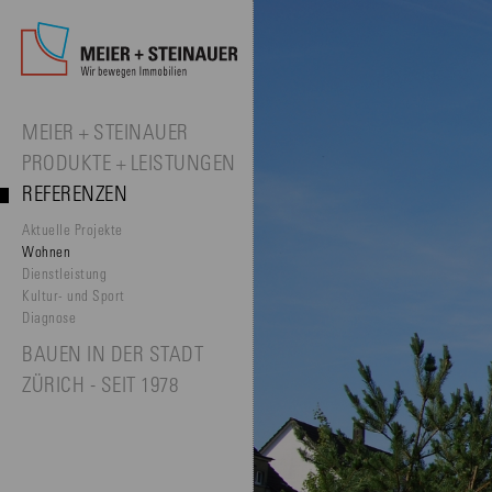
MEIER + STEINAUER
PRODUKTE + LEISTUNGEN
REFERENZEN
Aktuelle Projekte
Wohnen
Dienstleistung
Kultur- und Sport
Diagnose
BAUEN IN DER STADT
ZÜRICH - SEIT 1978