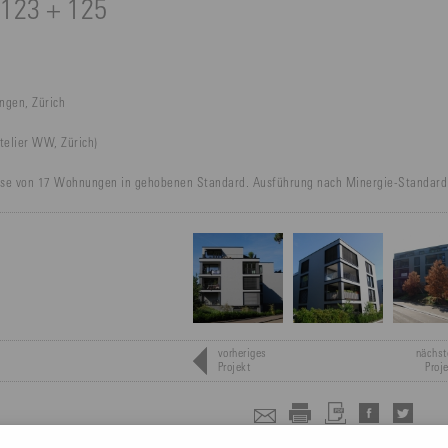
123 + 125
ngen, Zürich
elier WW, Zürich)
e von 17 Wohnungen in gehobenen Standard. Ausführung nach Minergie-Standard 
vorheriges
nächst
Projekt
Proj